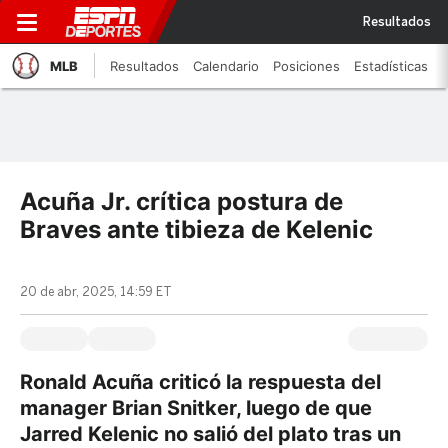
Resultados
MLB
Resultados
Calendario
Posiciones
Estadísticas
Acuña Jr. crítica postura de
Braves ante tibieza de Kelenic
20 de abr, 2025, 14:59 ET
Ronald Acuña criticó la respuesta del
manager Brian Snitker, luego de que
Jarred Kelenic no salió del plato tras un