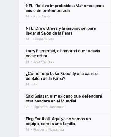
NFL: Reid ve improbable a Mahomes para
inicio de pretemporada
1d
Nate Taylor
NFL: Drew Brees y la inspiración para
llegar al Salón de la Fama
1d
Fernando Villa
Larry Fitzgerald, el inmortal que todavía
no se retira
1d
Josh Weinfuss
¿Cómo forjó Luke Kuechly una carrera
de Salón de la Fama?
1d
AP
Said Salazar, el mexicano que defenderá
otra bandera en el Mundial
2d
Rigoberto Plascencia
Flag Football: Aquí ya no somos un
equipo, somos una familia
1d
Rigoberto Plascencia