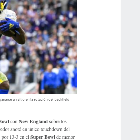
narse un sitio en la rotación del backfield
Bowl
New England
con
sobre los
rredor anotó en único touchdown del
Super Bowl
 por 13-3 en el
de menor