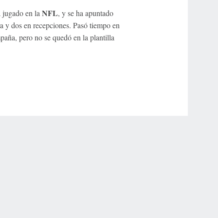
NFL
a jugado en la
, y se ha apuntado
ra y dos en recepciones. Pasó tiempo en
aña, pero no se quedó en la plantilla
r Privacy Choices
Contact Us
Disney Ad Sales Site
Work for ESPN
NY (467369) (NY). Call 888-789-7777/visit ccpg.org (CT), or visit
draftkings.com/sportsbook. On behalf of Boot Hill Casino (KS). Pass-thru of per