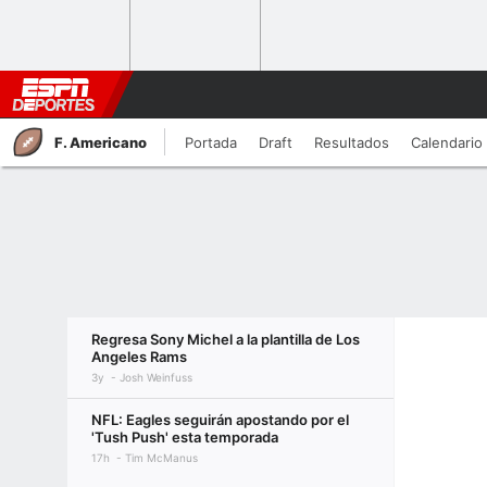
F. Americano
Portada
Draft
Resultados
Calendario
Regresa Sony Michel a la plantilla de Los
Angeles Rams
3y
Josh Weinfuss
NFL: Eagles seguirán apostando por el
'Tush Push' esta temporada
17h
Tim McManus