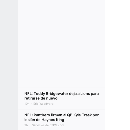
NFL: Teddy Bridgewater deja a Lions para
retirarse de nuevo
10h
Eric Woodyard
NFL: Panthers firman al QB Kyle Trask por
lesión de Haynes King
9h
Servicios de ESPN.com