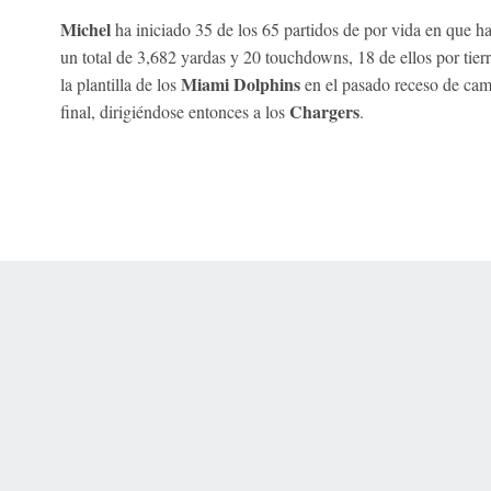
Michel
ha iniciado 35 de los 65 partidos de por vida en que h
un total de 3,682 yardas y 20 touchdowns, 18 de ellos por tier
Miami Dolphins
la plantilla de los
en el pasado receso de camp
Chargers
final, dirigiéndose entonces a los
.
 Online Privacy Policy
Interest-Based Ads
About Nielsen Measurement
You
Corrections
7-5050 or visit gamblinghelplinema.org (MA). Call 877-8-HOPENY/text HOPE
es. (18+ DC/KY/NH/PR/WY). Void in ONT. Eligibility restrictions apply. Terms: 
wager tax may apply in IL.
Copyright: © 2026 ESPN Enterprises, LLC. All rights reserved.