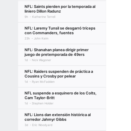
NFL: Saints pierden por la temporada al
liniero Dillon Radunz
9h
Katherine Terrell
NFL: Laremy Tunsil se desgarró tríceps
con Commanders, fuentes
23h
John Keim
NFL: Shanahan planea dirigir primer
juego de pretemporada de 49ers
1d
Nick Wagoner
NFL: Raiders suspenden de práctica a
Cousins y Crosby por pelear
1d
Ryan McFadden
NFL suspende a esquinero de los Colts,
Cam Taylor-Britt
1d
Stephen Holder
NFL: Lions dan extensión histórica al
corredor Jahmyr Gibbs
3d
Eric Woodyard