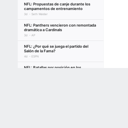
NFL: Propuestas de canje durante los
campamentos de entrenamiento
3d
Seth Walder
NFL: Panthers vencieron con remontada
dramática a Cardinals
3d
AP
NFL: ¿Por qué se juega el partido del
Salón de la Fama?
4d
ESPN
NFL: Batallas por posición en los
campamentos de los 32 equipos
Terms of Use
Privacy Policy
Your US State Privacy Rights
Children's
3d
Nación NFL
GAMBLING PROBLEM? CALL 1-800-GAMBLER or 1-800-MY-RESET, (800) 32
NFL: 10 historias a seguir para la
www.mdgamblinghelp.org (MD), 1-800-981-0023 (PR). 21+ and present in most stat
temporada 2026
6d
Eric Gómez
México, por su lugar en el flag football de
Los Ángeles 2028
4d
Rebeca Landa | ESPN Digital