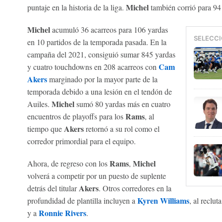
Michel
puntaje en la historia de la liga.
también corrió para 94
Michel
acumuló 36 acarreos para 106 yardas
SELECCI
en 10 partidos de la temporada pasada. En la
campaña del 2021, consiguió sumar 845 yardas
Cam
y cuatro touchdowns en 208 acarreos con
Akers
marginado por la mayor parte de la
temporada debido a una lesión en el tendón de
Michel
Auiles.
sumó 80 yardas más en cuatro
Rams
encuentros de playoffs para los
, al
Akers
tiempo que
retornó a su rol como el
corredor primordial para el equipo.
Rams
Michel
Ahora, de regreso con los
,
volverá a competir por un puesto de suplente
Akers
detrás del titular
. Otros corredores en la
Kyren Williams
profundidad de plantilla incluyen a
, al reclu
Ronnie Rivers
y a
.