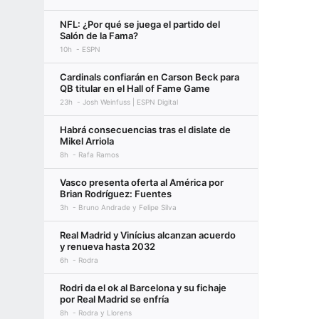
NFL: ¿Por qué se juega el partido del
Salón de la Fama?
10h
ESPN
Cardinals confiarán en Carson Beck para
QB titular en el Hall of Fame Game
23h
Josh Weinfuss | ESPN Digital
Habrá consecuencias tras el dislate de
Mikel Arriola
8h
Rafa Ramos
Vasco presenta oferta al América por
Brian Rodríguez: Fuentes
3h
Bruno Andrade y Felipe Silva
Real Madrid y Vinícius alcanzan acuerdo
y renueva hasta 2032
6h
Rodra
Rodri da el ok al Barcelona y su fichaje
por Real Madrid se enfría
8h
Rodra y Llorens