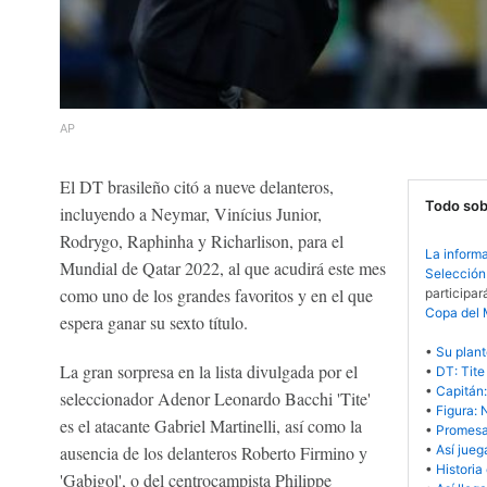
AP
El DT brasileño citó a nueve delanteros,
Todo sobr
incluyendo a Neymar, Vinícius Junior,
Rodrygo, Raphinha y Richarlison, para el
La informa
Mundial de Qatar 2022, al que acudirá este mes
Selección 
como uno de los grandes favoritos y en el que
participar
Copa del
espera ganar su sexto título.
•
Su plant
La gran sorpresa en la lista divulgada por el
•
DT: Tite
•
Capitán:
seleccionador Adenor Leonardo Bacchi 'Tite'
•
Figura:
es el atacante Gabriel Martinelli, así como la
•
Promesa:
ausencia de los delanteros Roberto Firmino y
•
Así jueg
•
Historia
'Gabigol', o del centrocampista Philippe