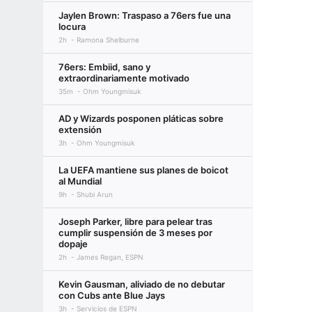
Jaylen Brown: Traspaso a 76ers fue una
locura
2h
Ramona Shelburne
76ers: Embiid, sano y
extraordinariamente motivado
35m
Ohm Youngmisuk
AD y Wizards posponen pláticas sobre
extensión
3h
Ohm Youngmisuk
La UEFA mantiene sus planes de boicot
al Mundial
9h
Shubi Arun
Joseph Parker, libre para pelear tras
cumplir suspensión de 3 meses por
dopaje
2h
James Regan, ESPN
Kevin Gausman, aliviado de no debutar
con Cubs ante Blue Jays
3h
Servicios de ESPN