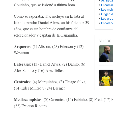
•
Así lleg
Coutinho, que se lesionó a última hora.
•
El camin
•
Los mejo
•
Origen d
Como se esperaba, Tite incluyó en la lista al
•
Los gru
lateral derecho Daniel Alves, un histórico de 39
•
El calen
años, que es un hombre de confianza del
seleccionador y capitán de la Canarinha.
SELECCI
Arqueros:
(1) Alisson, (23) Ederson y (12)
Weverton.
Laterales:
(13) Daniel Alves, (2) Danilo, (6)
Alex Sandro y (16) Alex Telles.
Centrales:
(4) Marquinhos, (3) Thiago Silva,
(14) Eder Militão y (24) Bremer.
Mediocampistas:
(5) Casemiro, (15) Fabinho, (8) Fred, (17)
(22) Everton Ribeiro