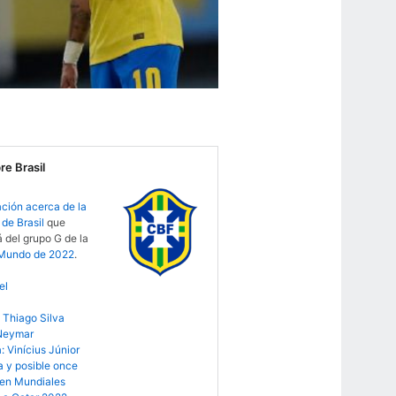
e Brasil
ción acerca de la
de Brasil
que
á del grupo G de la
 Mundo de 2022
.
el
 Thiago Silva
 Neymar
 Vinícius Júnior
a y posible once
 en Mundiales