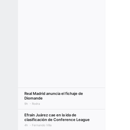
Real Madrid anuncia el fichaje de
Diomande
9h
Rodra
Efraín Juárez cae en la ida de
clasificación de Conference League
4h
Fernando Villa