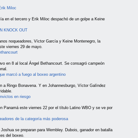
rik Miloc
ía en el tercero y Erik Miloc despachó de un golpe a Keine
ESPN KNOCK OUT
lanos noqueadores, Víctor García y Keine Montenegro, la
e viernes 29 de mayo.
ethancourt
vo en 8 al local Ángel Bethancourt. Se consagró campeón
nal.
ue marcó a fuego al boxeo argentino
n a Ringo Bonavena. Y en Johannesburgo, Víctor Galíndez
idable.
nvictos en riesgo
 Panamá este viernes 22 por el título Latino WBO y se ve por
xeadores de la categoría más poderosa
y Joshua se preparan para Wembley. Dubois, ganador en batalla
tes del boxeo.