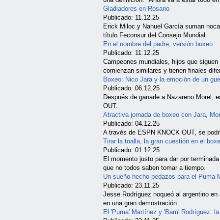
Gladiadores en Rosario
Publicado: 11.12.25
Erick Miloc y Nahuel García suman noc
título Feconsur del Consejo Mundial.
En el nombre del padre, versión boxeo
Publicado: 11.12.25
Campeones mundiales, hijos que siguen el
comienzan similares y tienen finales dife
Boxeo: Nico Jara y la emoción de un gue
Publicado: 06.12.25
Después de ganarle a Nazareno Morel, en
OUT.
Atractiva jornada de boxeo con Jara, Mor
Publicado: 04.12.25
A través de ESPN KNOCK OUT, se podrán 
Tirar la toalla, la gran cuestión en el box
Publicado: 01.12.25
El momento justo para dar por terminada
que no todos saben tomar a tiempo.
Un sueño hecho pedazos para el Puma M
Publicado: 23.11.25
Jesse Rodríguez noqueó al argentino en 
en una gran demostración.
El 'Puma' Martínez y 'Bam' Rodríguez: la