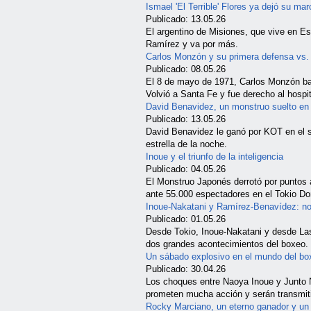
Ismael 'El Terrible' Flores ya dejó su mar
Publicado: 13.05.26
El argentino de Misiones, que vive en Es
Ramírez y va por más.
Carlos Monzón y su primera defensa vs.
Publicado: 08.05.26
El 8 de mayo de 1971, Carlos Monzón bat
Volvió a Santa Fe y fue derecho al hospit
David Benavidez, un monstruo suelto en
Publicado: 13.05.26
David Benavidez le ganó por KOT en el s
estrella de la noche.
Inoue y el triunfo de la inteligencia
Publicado: 04.05.26
El Monstruo Japonés derrotó por puntos a
ante 55.000 espectadores en el Tokio D
Inoue-Nakatani y Ramírez-Benavídez: n
Publicado: 01.05.26
Desde Tokio, Inoue-Nakatani y desde 
dos grandes acontecimientos del boxeo.
Un sábado explosivo en el mundo del bo
Publicado: 30.04.26
Los choques entre Naoya Inoue y Junto 
prometen mucha acción y serán transm
Rocky Marciano, un eterno ganador y un