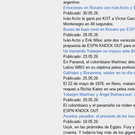
argentino.
Emociones en Rosario con Iván Actis y E
Publicado: 30.05.26
Iván Actis le ganó por KOT a Víctor Garc
Montenegro en 49 segundos.
Boxeo de buen nivel en Rosario por 
Publicado: 28.05.26
Iván Actis y Erik Miloc ante dos venezo
propuesta de ESPN KNOCK OUT para est
Un tremendo Yuberjen se impuso ante B
Publicado: 23.05.26
En Panamá, el colombiano Martínez detu
Latino WBO en su séptima pelea profesio
Galíndez y Bonavena, unidos en un día q
Publicado: 25.05.26
El 22 de mayo de 1976, en Reno, mataro
noqueó a Richie Kates en una pelea inolv
Yuberjen Martínez y Ángel Bethancourt: i
Publicado: 20.05.26
El colombiano y el panameño se miden en
ESPN KNOCK OUT.
Asuntos pesados: el presente de los bo
Publicado: 19.05.26
Usyk, en las pirámides de Egipto. Fury 
cruenta. Y todavía hay más de los gigan