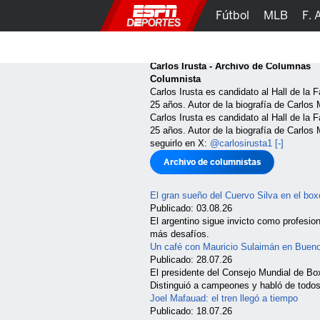
Fútbol
MLB
F. 
Lucha Libre
Olím
Carlos Irusta - Archivo de Columnas
Columnista
Carlos Irusta es candidato al Hall de la 
25 años. Autor de la biografía de Carlos
Carlos Irusta es candidato al Hall de la 
25 años. Autor de la biografía de Carl
seguirlo en X:
@carlosirusta1
[-]
Archivo de columnistas
El gran sueño del Cuervo Silva en el bo
Publicado: 03.08.26
El argentino sigue invicto como profesio
más desafíos.
Un café con Mauricio Sulaimán en Bueno
Publicado: 28.07.26
El presidente del Consejo Mundial de Box
Distinguió a campeones y habló de todos
Joel Mafauad: el tren llegó a tiempo
Publicado: 18.07.26