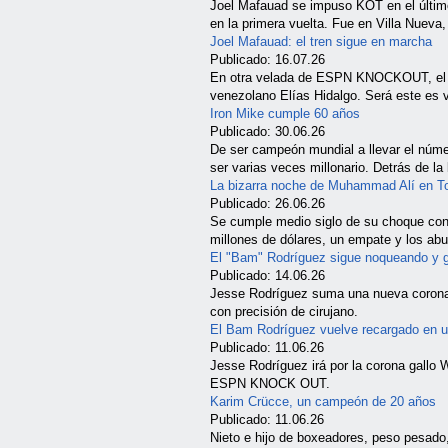
Joel Mafauad se impuso KOT en el último 
en la primera vuelta. Fue en Villa Nue
Joel Mafauad: el tren sigue en marcha
Publicado: 16.07.26
En otra velada de ESPN KNOCKOUT, el 
venezolano Elías Hidalgo. Será este es 
Iron Mike cumple 60 años
Publicado: 30.06.26
De ser campeón mundial a llevar el núme
ser varias veces millonario. Detrás de l
La bizarra noche de Muhammad Alí en T
Publicado: 26.06.26
Se cumple medio siglo de su choque con A
millones de dólares, un empate y los abu
El "Bam" Rodríguez sigue noqueando y 
Publicado: 14.06.26
Jesse Rodríguez suma una nueva corona m
con precisión de cirujano.
El Bam Rodríguez vuelve recargado en 
Publicado: 11.06.26
Jesse Rodríguez irá por la corona gallo 
ESPN KNOCK OUT.
Karim Crücce, un campeón de 20 años
Publicado: 11.06.26
Nieto e hijo de boxeadores, peso pesado