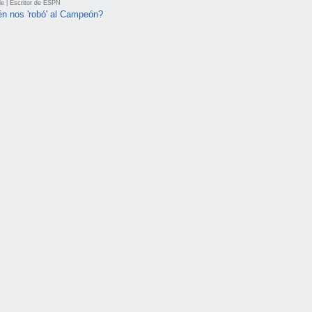
tle | Escritor de ESPN
én nos 'robó' al Campeón?