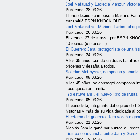
Joel Mafauad y Lucrecia Manzur, victor
Publicado: 28.03.26
El mendocino se impuso a Mariano Farías
transmitió ESPN KNOCK OUT.
Joel Mafauad vs. Mariano Farías: choqu
Publicado: 26.03.26
El viernes 27 de marzo, por ESPN KNOC
10 rounds (o menos...).
El Guerrero Jara, protagonista de una his
Publicado: 24.03.26
A los 35 años, curtido en duras batallas 
orígenes y desafía a todos.
Soledad Matthysse, campeona y abuela, 
Publicado: 09.03.26
A los 45 años, se consagró campeona int
Todo queda en familia.
"Yo estuve ahí", el nuevo libro de Irusta
Publicado: 05.03.26
El periodista, integrante del equipo 
historias y más de su vida dedicada al b
El retorno del guerrero: Jara volvió a gan
Publicado: 21.02.26
Nicolás Jara le ganó por puntos a Lore
Tiempo de revancha entre Jara y Gerez
Publicado: 19.02.26