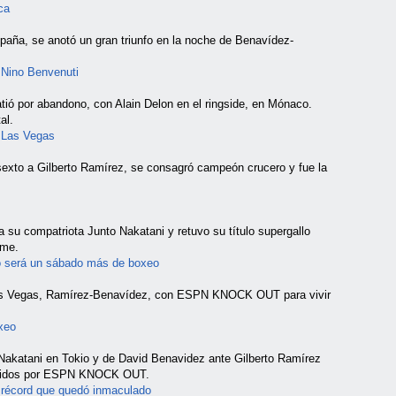
ca
paña, se anotó un gran triunfo en la noche de Benavídez-
 Nino Benvenuti
ió por abandono, con Alain Delon en el ringside, en Mónaco.
al.
 Las Vegas
exto a Gilberto Ramírez, se consagró campeón crucero y fue la
 su compatriota Junto Nakatani y retuvo su título supergallo
ome.
o será un sábado más de boxeo
Las Vegas, Ramírez-Benavídez, con ESPN KNOCK OUT para vivir
xeo
Nakatani en Tokio y de David Benavidez ante Gilberto Ramírez
itidos por ESPN KNOCK OUT.
 récord que quedó inmaculado