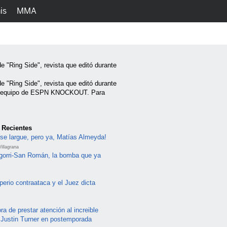
is
MMA
h
Juegos
Ediciones
e "Ring Side", revista que editó durante
e "Ring Side", revista que editó durante
 del equipo de ESPN KNOCKOUT. Para
 Recientes
se largue, pero ya, Matías Almeyda!
illagrana
ragorri-San Román, la bomba que ya
perio contraataca y el Juez dicta
ra de prestar atención al increible
e Justin Turner en postemporada