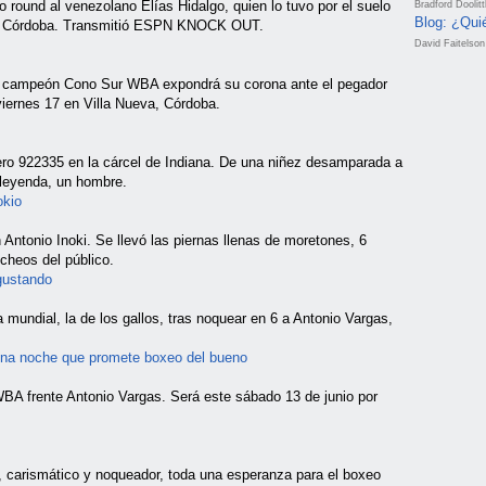
round al venezolano Elías Hidalgo, quien lo tuvo por el suelo
Bradford Doolit
Blog: ¿Qui
va, Córdoba. Transmitió ESPN KNOCK OUT.
David Faitelson
campeón Cono Sur WBA expondrá su corona ante el pegador
viernes 17 en Villa Nueva, Córdoba.
ro 922335 en la cárcel de Indiana. De una niñez desamparada a
a leyenda, un hombre.
okio
ntonio Inoki. Se llevó las piernas llenas de moretones, 6
cheos del público.
gustando
undial, la de los gallos, tras noquear en 6 a Antonio Vargas,
una noche que promete boxeo del bueno
WBA frente Antonio Vargas. Será este sábado 13 de junio por
, carismático y noqueador, toda una esperanza para el boxeo