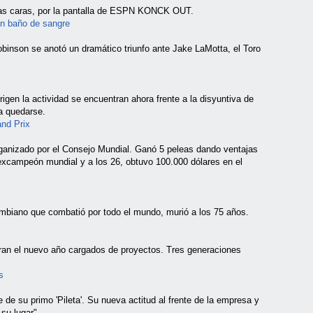
 las caras, por la pantalla de ESPN KONCK OUT.
un baño de sangre
binson se anotó un dramático triunfo ante Jake LaMotta, el Toro
igen la actividad se encuentran ahora frente a la disyuntiva de
ra quedarse.
and Prix
 organizado por el Consejo Mundial. Ganó 5 peleas dando ventajas
xcampeón mundial y a los 26, obtuvo 100.000 dólares en el
mbiano que combatió por todo el mundo, murió a los 75 años.
eran el nuevo año cargados de proyectos. Tres generaciones
s
 de su primo 'Pileta'. Su nueva actitud al frente de la empresa y
 su lugar".