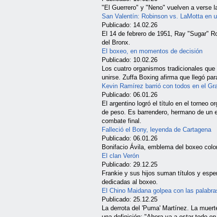
"El Guerrero" y "Neno" vuelven a verse
San Valentín: Robinson vs. LaMotta en 
Publicado: 14.02.26
El 14 de febrero de 1951, Ray "Sugar" Ro
del Bronx.
El boxeo, en momentos de decisión
Publicado: 10.02.26
Los cuatro organismos tradicionales que r
unirse. Zuffa Boxing afirma que llegó pa
Kevin Ramírez barrió con todos en el Gr
Publicado: 06.01.26
El argentino logró el título en el torneo
de peso. Es barrendero, hermano de un e
combate final.
Falleció el Bony, leyenda de Cartagena
Publicado: 06.01.26
Bonifacio Ávila, emblema del boxeo colo
El clan Verón
Publicado: 29.12.25
Frankie y sus hijos suman títulos y esp
dedicadas al boxeo.
El Chino Maidana golpea con las palabra
Publicado: 25.12.25
La derrota del 'Puma' Martínez. La muerte
una definición: "Ahora va a estar todo en