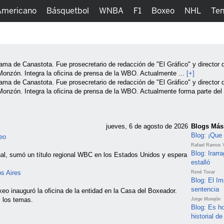
Americano
Básquetbol
WNBA
F1
Boxeo
NHL
Ten
picos
Más Deportes
Watc
Fama de Canastota. Fue prosecretario de redacción de "El Gráfico" y director d
 Monzón. Integra la oficina de prensa de la WBO. Actualmente ...
[+]
Fama de Canastota. Fue prosecretario de redacción de "El Gráfico" y director d
os Monzón. Integra la oficina de prensa de la WBO. Actualmente forma parte
jueves, 6 de agosto de 2026
Blogs Más
Blog: ¡Que 
xeo
Rafael Ramos V
Blog: Irar
nal, sumó un título regional WBC en los Estados Unidos y espera
estalló
s Aires
René Tovar
Blog: El Im
sentencia
eo inauguró la oficina de la entidad en la Casa del Boxeador.
 los temas.
Jorge Morejón
Blog: Es ho
historial d