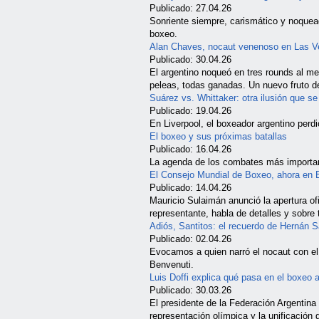
Publicado: 27.04.26
Sonriente siempre, carismático y noquea
boxeo.
Alan Chaves, nocaut venenoso en Las 
Publicado: 30.04.26
El argentino noqueó en tres rounds al 
peleas, todas ganadas. Un nuevo fruto de 
Suárez vs. Whittaker: otra ilusión que se
Publicado: 19.04.26
En Liverpool, el boxeador argentino perdi
El boxeo y sus próximas batallas
Publicado: 16.04.26
La agenda de los combates más importa
El Consejo Mundial de Boxeo, ahora en 
Publicado: 14.04.26
Mauricio Sulaimán anunció la apertura of
representante, habla de detalles y sobre 
Adiós, Santitos: el recuerdo de Hernán San
Publicado: 02.04.26
Evocamos a quien narró el nocaut con el
Benvenuti.
Luis Doffi explica qué pasa en el boxeo 
Publicado: 30.03.26
El presidente de la Federación Argentin
representación olímpica y la unificación 