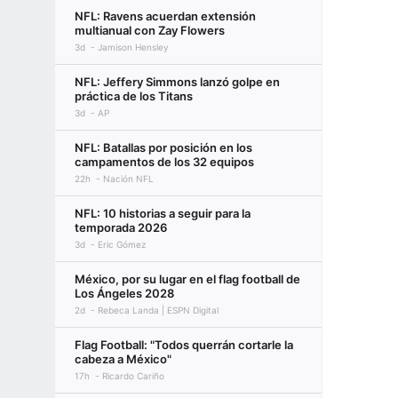
NFL: Ravens acuerdan extensión
multianual con Zay Flowers
3d
Jamison Hensley
NFL: Jeffery Simmons lanzó golpe en
práctica de los Titans
3d
AP
NFL: Batallas por posición en los
campamentos de los 32 equipos
22h
Nación NFL
NFL: 10 historias a seguir para la
temporada 2026
3d
Eric Gómez
México, por su lugar en el flag football de
Los Ángeles 2028
2d
Rebeca Landa | ESPN Digital
Flag Football: "Todos querrán cortarle la
cabeza a México"
17h
Ricardo Cariño