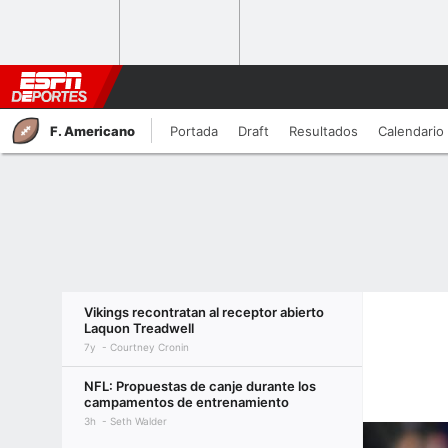
F. Americano
Portada
Draft
Resultados
Calendario
Vikings recontratan al receptor abierto
Laquon Treadwell
7y
Courtney Cronin
NFL: Propuestas de canje durante los
campamentos de entrenamiento
3h
Seth Walder