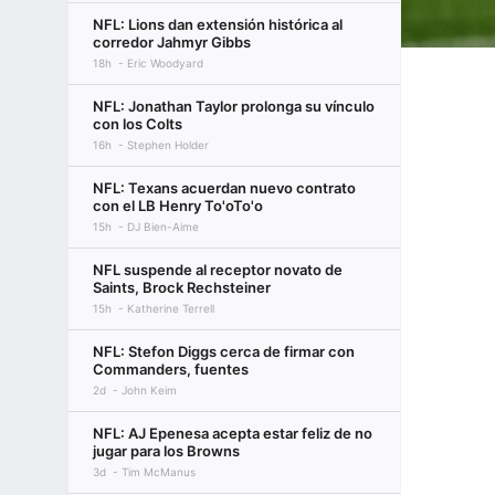
NFL: Lions dan extensión histórica al
corredor Jahmyr Gibbs
18h
Eric Woodyard
NFL: Jonathan Taylor prolonga su vínculo
con los Colts
16h
Stephen Holder
NFL: Texans acuerdan nuevo contrato
con el LB Henry To'oTo'o
15h
DJ Bien-Aime
NFL suspende al receptor novato de
Saints, Brock Rechsteiner
15h
Katherine Terrell
NFL: Stefon Diggs cerca de firmar con
Commanders, fuentes
2d
John Keim
NFL: AJ Epenesa acepta estar feliz de no
jugar para los Browns
3d
Tim McManus