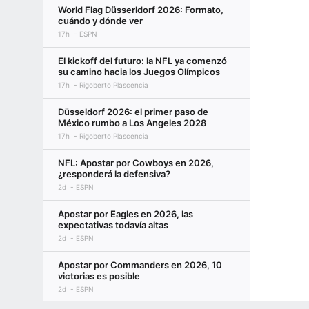
World Flag Düsserldorf 2026: Formato,
cuándo y dónde ver
17h
ESPN
El kickoff del futuro: la NFL ya comenzó
su camino hacia los Juegos Olímpicos
17h
Rigoberto Plascencia
Düsseldorf 2026: el primer paso de
México rumbo a Los Angeles 2028
17h
Rigoberto Plascencia
NFL: Apostar por Cowboys en 2026,
¿responderá la defensiva?
2d
ESPN
Apostar por Eagles en 2026, las
expectativas todavía altas
2d
ESPN
Apostar por Commanders en 2026, 10
victorias es posible
2d
ESPN