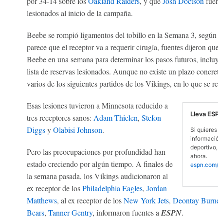
por 34-14 sobre los
Oakland Raiders
, y que
Josh Doctson
fuer
lesionados al inicio de la campaña.
Beebe se rompió ligamentos del tobillo en la Semana 3, según
parece que el receptor va a requerir cirugía, fuentes dijeron qu
Beebe en una semana para determinar los pasos futuros, incluye
lista de reservas lesionados. Aunque no existe un plazo concre
varios de los siguientes partidos de los Vikings, en lo que se r
Esas lesiones tuvieron a Minnesota reducido a
Lleva ES
tres receptores sanos:
Adam Thielen
,
Stefon
Diggs
y
Olabisi Johnson
.
Si quieres 
informaci
deportivo,
Pero las preocupaciones por profundidad han
ahora.
estado creciendo por algún tiempo. A finales de
espn.com/
la semana pasada, los Vikings audicionaron al
ex receptor de los
Philadelphia Eagles
,
Jordan
Matthews
, al ex receptor de los
New York Jets
,
Deontay Burne
Bears
,
Tanner Gentry
, informaron fuentes a
ESPN
.