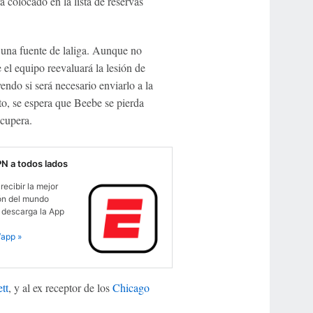
a colocado en la lista de reservas
 una fuente de laliga. Aunque no
e el equipo reevaluará la lesión de
ndo si será necesario enviarlo a la
to, se espera que Beebe se pierda
ecupera.
PN a todos lados
recibir la mejor
ón del mundo
 descarga la App
app »
tt
, y al ex receptor de los
Chicago