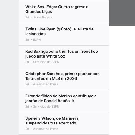
White Sox: Edgar Quero regresa a
Grandes Ligas
2d
Jesse Rogers
Twins: Joe Ryan (glúteo), a la lista de
lesionados
2d
ESPN
Red Sox liga ocho triunfos en frenético
juego ante White Sox
2d
Servicios de ESPN
Cristopher Sánchez, primer pitcher con
15 triunfos en MLB en 2026
2d
Associated Press
Error de fildeo de Marlins contribuye a
jonrón de Ronald Acuña Jr.
2d
Servicios de ESPN
Speier y Wilson, de Mariners,
suspendidos tras altercado
2d
Associated Press