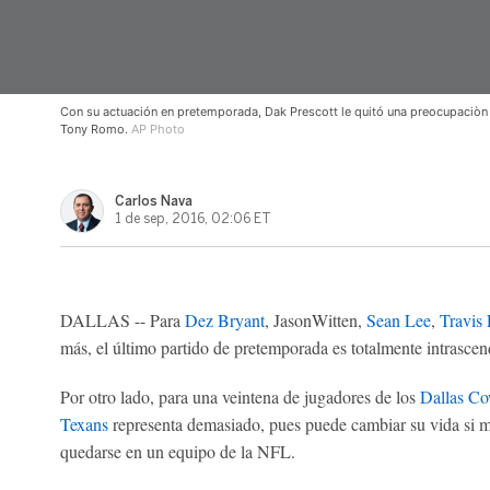
Con su actuación en pretemporada, Dak Prescott le quitó una preocupaciòn 
Tony Romo.
AP Photo
Carlos Nava
1 de sep, 2016, 02:06 ET
DALLAS -- Para
Dez Bryant
, JasonWitten,
Sean Lee
,
Travis 
más, el último partido de pretemporada es totalmente intrascen
Por otro lado, para una veintena de jugadores de los
Dallas C
Texans
representa demasiado, pues puede cambiar su vida si m
quedarse en un equipo de la NFL.