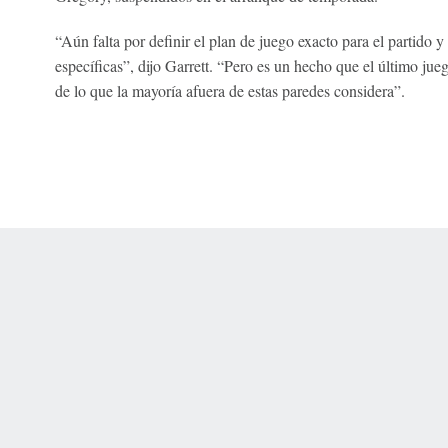
“Aún falta por definir el plan de juego exacto para el partido y
específicas”, dijo Garrett. “Pero es un hecho que el último j
de lo que la mayoría afuera de estas paredes considera”.
 Online Privacy Policy
Interest-Based Ads
About Nielsen Measurement
You
Corrections
7-5050 or visit gamblinghelplinema.org (MA). Call 877-8-HOPENY/text HOPE
es. (18+ DC/KY/NH/PR/WY). Void in ONT. Eligibility restrictions apply. Terms: 
wager tax may apply in IL.
Copyright: © 2026 ESPN Enterprises, LLC. All rights reserved.