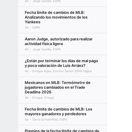
4d
Jorge Castillo, ESPN
Fecha límite de cambios de MLB:
Analizando los movimientos de los
Yankees
3d
ESPN
Aaron Judge, autorizado para realizar
actividad física ligera
4d
Jorge Castillo, ESPN
¿Están por terminar los días de mal pago
y poca valoración de Luis Arráez?
4d
Enrique Rojas, Escritor Senior ESPN Digital
Mexicanos en MLB: Termómetro de
jugadores cambiados en el Trade
Deadline 2026
4d
Enrique Ortega
Fecha límite de cambios de MLB: Los
mayores ganadores y perdedores
5d
David Schoenfield, ESPN
Premios de la fecha límite de cambios de