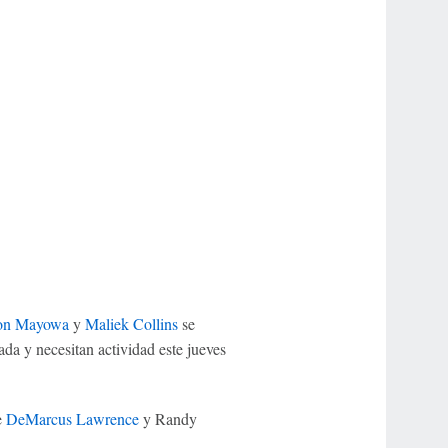
on Mayowa
y
Maliek Collins
se
da y necesitan actividad este jueves
e
DeMarcus Lawrence
y Randy