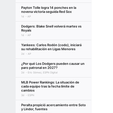
Payton Tolle logra 14 ponches en la
novena victoria seguida Red Sox
1d
AP
Dodgers: Blake Snell volverá martes vs
Royals
1d
AP
Yankees: Carlos Rodón (codo), iniciará
su rehabilitación en Ligas Menores
2d
AP
¿Por qué Los Dodgers pueden causar un
paro patronal en 2027?
2d
Eric Gómez, ESPN Digital
MLB Power Rankings: La situación de
cada equipo tras la fecha límite de
cambios
3d
ESPN
Peralta propició acercamiento entre Soto
y Lindor, fuentes