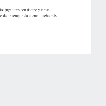
 los jugadores con tiempo y tareas
uego de pretemporada cuenta mucho más
r Privacy Choices
Contact Us
Disney Ad Sales Site
Work for ESPN
NY (467369) (NY). Call 888-789-7777/visit ccpg.org (CT), or visit
draftkings.com/sportsbook. On behalf of Boot Hill Casino (KS). Pass-thru of per