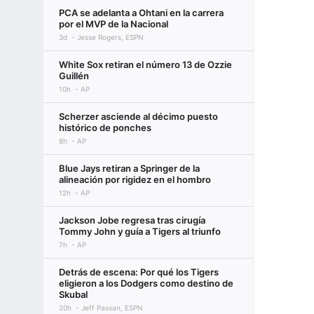
PCA se adelanta a Ohtani en la carrera
por el MVP de la Nacional
3d
Jesse Rogers, ESPN
White Sox retiran el número 13 de Ozzie
Guillén
10h
AP
Scherzer asciende al décimo puesto
histórico de ponches
8h
AP
Blue Jays retiran a Springer de la
alineación por rigidez en el hombro
12h
AP
Jackson Jobe regresa tras cirugía
Tommy John y guía a Tigers al triunfo
7h
AP
Detrás de escena: Por qué los Tigers
eligieron a los Dodgers como destino de
Skubal
20h
Jeff Passan, ESPN