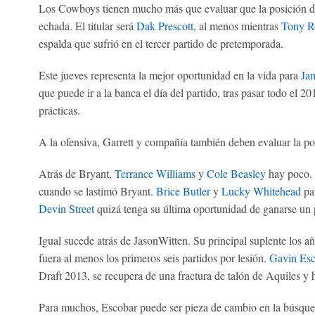
Los Cowboys tienen mucho más que evaluar que la posición de 
echada. El titular será
Dak Prescott
, al menos mientras
Tony 
espalda que sufrió en el tercer partido de pretemporada.
Este jueves representa la mejor oportunidad en la vida para
Jam
que puede ir a la banca el día del partido, tras pasar todo el 2
prácticas.
A la ofensiva, Garrett y compañía también deben evaluar la pos
Atrás de Bryant,
Terrance Williams
y
Cole Beasley
hay poco. 
cuando se lastimó Bryant.
Brice Butler
y
Lucky Whitehead
par
Devin Street
quizá tenga su última oportunidad de ganarse un 
Igual sucede atrás de JasonWitten. Su principal suplente los a
fuera al menos los primeros seis partidos por lesión.
Gavin Esc
Draft 2013, se recupera de una fractura de talón de Aquiles y
Para muchos, Escobar puede ser pieza de cambio en la búsqued