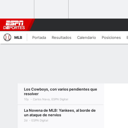
MLB
Portada
Resultados
Calendario
Posiciones
Los Cowboys, con varios pendientes que
resolver
10y
Carlos Nava, ESPN Digital
La Novena de MLB: Yankees, al borde de
un ataque de nervios
2d
ESPN Digital