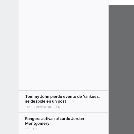
Tommy John pierde evento de Yankees;
se despide en un post
14h
Servicios de ESPN
Rangers activan al zurdo Jordan
Montgomery
1d
AP