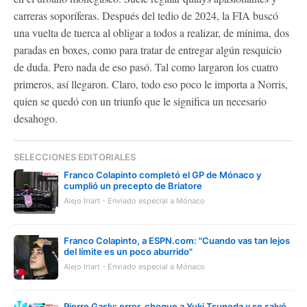
carreras soporíferas. Después del tedio de 2024, la FIA buscó
una vuelta de tuerca al obligar a todos a realizar, de mínima, dos
paradas en boxes, como para tratar de entregar algún resquicio
de duda. Pero nada de eso pasó. Tal como largaron los cuatro
primeros, así llegaron. Claro, todo eso poco le importa a Norris,
quien se quedó con un triunfo que le significa un necesario
desahogo.
SELECCIONES EDITORIALES
Franco Colapinto completó el GP de Mónaco y
cumplió un precepto de Briatore
Alejo Iriart - Enviado especial a Mónaco
Franco Colapinto, a ESPN.com: "Cuando vas tan lejos
del límite es un poco aburrido"
Alejo Iriart - Enviado especial a Mónaco
Pierre Gasly: error, choque a Yuki Tsunoda y se salvó