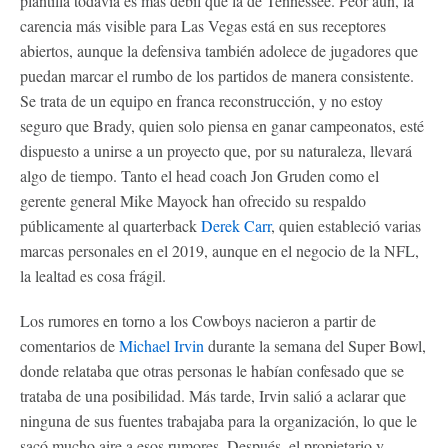
plantilla todavía es más débil que la de Tennessee. Peor aún, la
carencia más visible para Las Vegas está en sus receptores
abiertos, aunque la defensiva también adolece de jugadores que
puedan marcar el rumbo de los partidos de manera consistente.
Se trata de un equipo en franca reconstrucción, y no estoy
seguro que Brady, quien solo piensa en ganar campeonatos, esté
dispuesto a unirse a un proyecto que, por su naturaleza, llevará
algo de tiempo. Tanto el head coach Jon Gruden como el
gerente general Mike Mayock han ofrecido su respaldo
públicamente al quarterback
Derek Carr
, quien estableció varias
marcas personales en el 2019, aunque en el negocio de la NFL,
la lealtad es cosa frágil.
Los rumores en torno a los Cowboys nacieron a partir de
comentarios de
Michael Irvin
durante la semana del Super Bowl,
donde relataba que otras personas le habían confesado que se
trataba de una posibilidad. Más tarde, Irvin salió a aclarar que
ninguna de sus fuentes trabajaba para la organización, lo que le
sacó mucho aire a esos rumores. Después, el propietario y