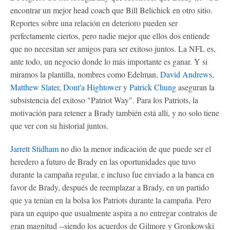
encontrar un mejor head coach que Bill Belichick en otro sitio.
Reportes sobre una relación en deterioro pueden ser
perfectamente ciertos, pero nadie mejor que ellos dos entiende
que no necesitan ser amigos para ser exitoso juntos. La NFL es,
ante todo, un negocio donde lo más importante es ganar. Y si
miramos la plantilla, nombres como Edelman,
David Andrews
,
Matthew Slater
,
Dont'a Hightower
y
Patrick Chung
aseguran la
subsistencia del exitoso "Patriot Way". Para los Patriots, la
motivación para retener a Brady también está allí, y no solo tiene
que ver con su historial juntos.
Jarrett Stidham
no dio la menor indicación de que puede ser el
heredero a futuro de Brady en las oportunidades que tuvo
durante la campaña regular, e incluso fue enviado a la banca en
favor de Brady, después de reemplazar a Brady, en un partido
que ya tenían en la bolsa los Patriots durante la campaña. Pero
para un equipo que usualmente aspira a no entregar contratos de
gran magnitud --siendo los acuerdos de Gilmore y Gronkowski