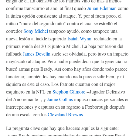
exigía de él. La ofensiva de los Patriots vino de más a menos
confirme transcurrió el año, al final quedó
Julian Edelman
como
la única opción consistente al ataque. Y, por si fuera poco, el
mítico "muro del segundo año" contra el cual se estrelló el
corredor
Sony Michel
tampoco ayudó, como tampoco una
nueva lesión al tackle izquierdo
Isaiah Wynn
, reclutado en la
primera ronda del 2018 junto a Michel. La baja por lesión del
fullback
James Develin
suele ser olvidada, pero tuvo un impacto
mayúsculo al ataque. Pero nadie puede decir que la gerencia no
buscó armas para Brady. Así como hay años donde todo parece
funcionar, también los hay cuando nada parece salir bien, y ni
siquiera es éste el caso. Los Patriots cuentan con el mejor
esquinero en la NFL en
Stephon Gilmore
--Jugador Defensivo
del Año reinante--, y
Jamie Collins
impuso marcas personales en
intercepciones y capturas en su regreso a Foxborough después
de una escala con los
Cleveland Browns
.
La pregunta clave que hay que hacerse aquí es la siguiente:
¿tiene Brady mejores oportunidades de ganar otro Super Bowl