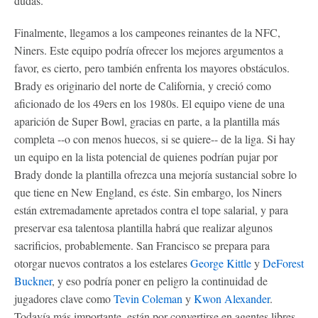
dudas.
Finalmente, llegamos a los campeones reinantes de la NFC,
Niners. Este equipo podría ofrecer los mejores argumentos a
favor, es cierto, pero también enfrenta los mayores obstáculos.
Brady es originario del norte de California, y creció como
aficionado de los 49ers en los 1980s. El equipo viene de una
aparición de Super Bowl, gracias en parte, a la plantilla más
completa --o con menos huecos, si se quiere-- de la liga. Si hay
un equipo en la lista potencial de quienes podrían pujar por
Brady donde la plantilla ofrezca una mejoría sustancial sobre lo
que tiene en New England, es éste. Sin embargo, los Niners
están extremadamente apretados contra el tope salarial, y para
preservar esa talentosa plantilla habrá que realizar algunos
sacrificios, probablemente. San Francisco se prepara para
otorgar nuevos contratos a los estelares
George Kittle
y
DeForest
Buckner
, y eso podría poner en peligro la continuidad de
jugadores clave como
Tevin Coleman
y
Kwon Alexander
.
Todavía más importante, están por convertirse en agentes libres