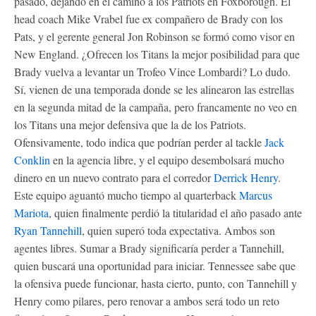
pasado, dejando en el camino a los Patriots en Foxborough. El
head coach Mike Vrabel fue ex compañero de Brady con los
Pats, y el gerente general Jon Robinson se formó como visor en
New England. ¿Ofrecen los Titans la mejor posibilidad para que
Brady vuelva a levantar un Trofeo Vince Lombardi? Lo dudo.
Sí, vienen de una temporada donde se les alinearon las estrellas
en la segunda mitad de la campaña, pero francamente no veo en
los Titans una mejor defensiva que la de los Patriots.
Ofensivamente, todo indica que podrían perder al tackle
Jack
Conklin
en la agencia libre, y el equipo desembolsará mucho
dinero en un nuevo contrato para el corredor
Derrick Henry
.
Este equipo aguantó mucho tiempo al quarterback
Marcus
Mariota
, quien finalmente perdió la titularidad el año pasado ante
Ryan Tannehill
, quien superó toda expectativa. Ambos son
agentes libres. Sumar a Brady significaría perder a Tannehill,
quien buscará una oportunidad para iniciar. Tennessee sabe que
la ofensiva puede funcionar, hasta cierto, punto, con Tannehill y
Henry como pilares, pero renovar a ambos será todo un reto