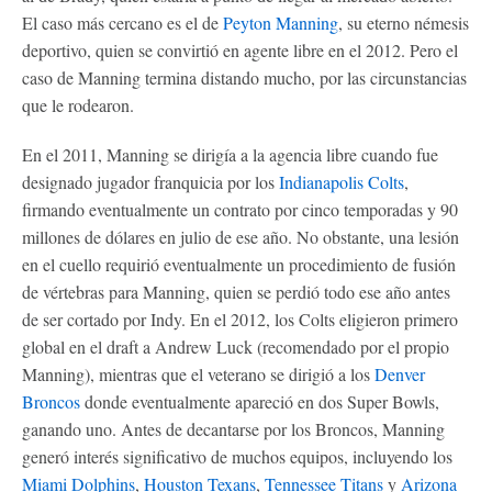
El caso más cercano es el de
Peyton Manning
, su eterno némesis
deportivo, quien se convirtió en agente libre en el 2012. Pero el
caso de Manning termina distando mucho, por las circunstancias
que le rodearon.
En el 2011, Manning se dirigía a la agencia libre cuando fue
designado jugador franquicia por los
Indianapolis Colts
,
firmando eventualmente un contrato por cinco temporadas y 90
millones de dólares en julio de ese año. No obstante, una lesión
en el cuello requirió eventualmente un procedimiento de fusión
de vértebras para Manning, quien se perdió todo ese año antes
de ser cortado por Indy. En el 2012, los Colts eligieron primero
global en el draft a Andrew Luck (recomendado por el propio
Manning), mientras que el veterano se dirigió a los
Denver
Broncos
donde eventualmente apareció en dos Super Bowls,
ganando uno. Antes de decantarse por los Broncos, Manning
generó interés significativo de muchos equipos, incluyendo los
Miami Dolphins
,
Houston Texans
,
Tennessee Titans
y
Arizona