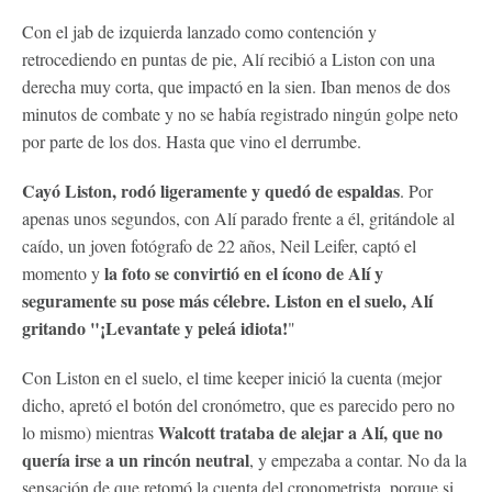
Con el jab de izquierda lanzado como contención y
retrocediendo en puntas de pie, Alí recibió a Liston con una
derecha muy corta, que impactó en la sien. Iban menos de dos
minutos de combate y no se había registrado ningún golpe neto
por parte de los dos. Hasta que vino el derrumbe.
Cayó Liston, rodó ligeramente y quedó de espaldas
. Por
apenas unos segundos, con Alí parado frente a él, gritándole al
caído, un joven fotógrafo de 22 años, Neil Leifer, captó el
la foto se convirtió en el ícono de Alí y
momento y
seguramente su pose más célebre. Liston en el suelo, Alí
gritando "¡Levantate y peleá idiota!
"
Con Liston en el suelo, el time keeper inició la cuenta (mejor
dicho, apretó el botón del cronómetro, que es parecido pero no
Walcott trataba de alejar a Alí, que no
lo mismo) mientras
quería irse a un rincón neutral
, y empezaba a contar. No da la
sensación de que retomó la cuenta del cronometrista, porque si