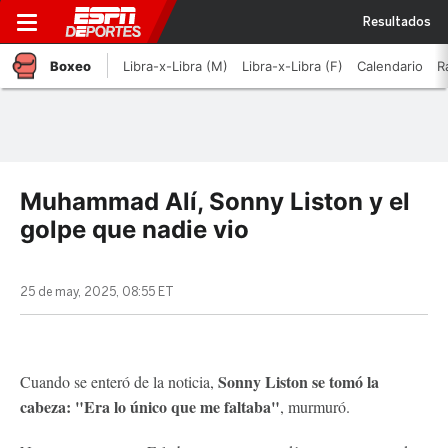
Resultados
Boxeo
Libra-x-Libra (M)
Libra-x-Libra (F)
Calendario
R
Muhammad Alí, Sonny Liston y el
golpe que nadie vio
25 de may, 2025, 08:55 ET
Sonny Liston se tomó la
Cuando se enteró de la noticia,
cabeza: "Era lo único que me faltaba"
, murmuró.