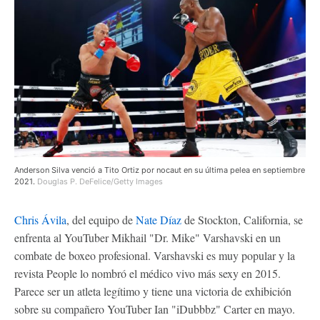
Anderson Silva venció a Tito Ortiz por nocaut en su última pelea en septiembre
2021.
Douglas P. DeFelice/Getty Images
Chris Ávila
, del equipo de
Nate Díaz
de Stockton, California, se
enfrenta al YouTuber Mikhail "Dr. Mike" Varshavski en un
combate de boxeo profesional. Varshavski es muy popular y la
revista People lo nombró el médico vivo más sexy en 2015.
Parece ser un atleta legítimo y tiene una victoria de exhibición
sobre su compañero YouTuber Ian "iDubbbz" Carter en mayo.