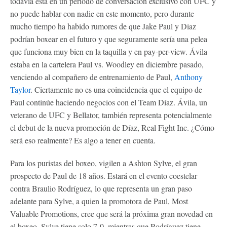
todavía está en un período de conversación exclusivo con UFC y
no puede hablar con nadie en este momento, pero durante
mucho tiempo ha habido rumores de que Jake Paul y Diaz
podrían boxear en el futuro y que seguramente sería una pelea
que funciona muy bien en la taquilla y en pay-per-view. Ávila
estaba en la cartelera Paul vs. Woodley en diciembre pasado,
venciendo al compañero de entrenamiento de Paul,
Anthony
Taylor
. Ciertamente no es una coincidencia que el equipo de
Paul continúe haciendo negocios con el Team Díaz. Ávila, un
veterano de UFC y Bellator, también representa potencialmente
el debut de la nueva promoción de Díaz, Real Fight Inc. ¿Cómo
será eso realmente? Es algo a tener en cuenta.
Para los puristas del boxeo, vigilen a Ashton Sylve, el gran
prospecto de Paul de 18 años. Estará en el evento coestelar
contra Braulio Rodríguez, lo que representa un gran paso
adelante para Sylve, a quien la promotora de Paul, Most
Valuable Promotions, cree que será la próxima gran novedad en
el boxeo. Sylve tiene solo 7-0, mientras que Rodríguez tiene