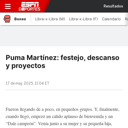
Resultados
Boxeo
Libra-x-Libra (M)
Libra-x-Libra (F)
Calendario
R
Puma Martínez: festejo, descanso
y proyectos
17 de may, 2025, 11:04 ET
Fueron llegando de a poco, en pequeños grupos. Y, finalmente,
cuando llegó, empezó un cálido aplauso de bienvenida y un
“Dale campeón”. Venía junto a su mujer y su pequeña hija,