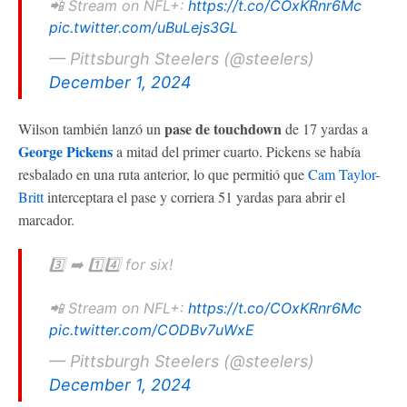
📲 Stream on NFL+:
https://t.co/COxKRnr6Mc
pic.twitter.com/uBuLejs3GL
— Pittsburgh Steelers (@steelers)
December 1, 2024
pase de touchdown
Wilson también lanzó un
de 17 yardas a
George Pickens
a mitad del primer cuarto. Pickens se había
resbalado en una ruta anterior, lo que permitió que
Cam Taylor-
Britt
interceptara el pase y corriera 51 yardas para abrir el
marcador.
3️⃣ ➡️ 1️⃣4️⃣ for six!
📲 Stream on NFL+:
https://t.co/COxKRnr6Mc
pic.twitter.com/CODBv7uWxE
— Pittsburgh Steelers (@steelers)
December 1, 2024