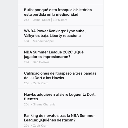
Bulls: por qué esta franquicia histórica
está perdida en la mediocridad
24d
Jamal Collier | ESPN.com
WNBA Power Rankings: Lynx sube,
Valkyries baja, Liberty reacciona
18d
Michael Voepel
NBA Summer League 2026: ¿Qué
jugadores impresionaron?
19d
Ben Golliver
Calificaciones del traspaso a tres bandas
de Lu Dort a los Hawks
20d
Zach Kram
Hawks adquieren al alero Luguentz Dort:
fuentes
20d
Shams Charania
Ranking de novatos tras la NBA Summer
League: ¿Quiénes destacan?
22d
Zach Kram