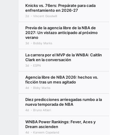
Knicks vs. 76ers: Prepárate para cada
enfrentamiento en 2026-27
2d
Vincent Goodwill
Previa de la agencia libre de la NBA de
2027: Un vistazo anticipado al próximo
verano
3d
Bobby Marks
La carrera por el MVP de la WNBA: Caitlin
Clark en la conversación
3d
ESPN
Agencia libre de NBA 2026: hechos vs.
ficción tras un mes agitado
4d
Bbby Marks
Diez predicciones arriesgadas rumbo a la
nueva temporada de NBA
4d
Bruno Altieri
WNBA Power Rankings: Fever, Aces y
Dream ascienden
4d
Kareem Copeland