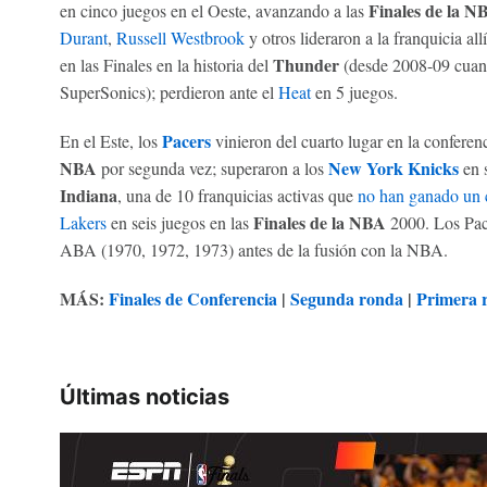
Finales de la N
en cinco juegos en el Oeste, avanzando a las
Durant
,
Russell Westbrook
y otros lideraron a la franquicia al
Thunder
en las Finales en la historia del
(desde 2008-09 cuando
SuperSonics); perdieron ante el
Heat
en 5 juegos.
Pacers
En el Este, los
vinieron del cuarto lugar en la conferen
NBA
New York Knicks
por segunda vez; superaron a los
en s
Indiana
, una de 10 franquicias activas que
no han ganado un
Finales de la NBA
Lakers
en seis juegos en las
2000. Los Pac
ABA (1970, 1972, 1973) antes de la fusión con la NBA.
MÁS:
Finales de Conferencia
|
Segunda ronda
|
Primera 
Últimas noticias