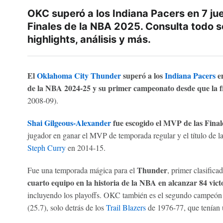
OKC superó a los Indiana Pacers en 7 ju
Finales de la NBA 2025. Consulta todo so
highlights, análisis y más.
El
Oklahoma City Thunder
superó a los
Indiana Pacers
en
de la NBA 2024-25 y su primer campeonato desde que la 
2008-09).
Shai Gilgeous-Alexander
fue escogido el MVP de las Fina
jugador en ganar el MVP de temporada regular y el título de
Steph Curry
en 2014-15.
Thunder
Fue una temporada mágica para el
, primer clasific
cuarto equipo en la historia de la NBA en alcanzar 84 vic
incluyendo los playoffs. OKC también es el segundo campeón má
(25.7), solo detrás de los
Trail Blazers
de 1976-77, que tenían