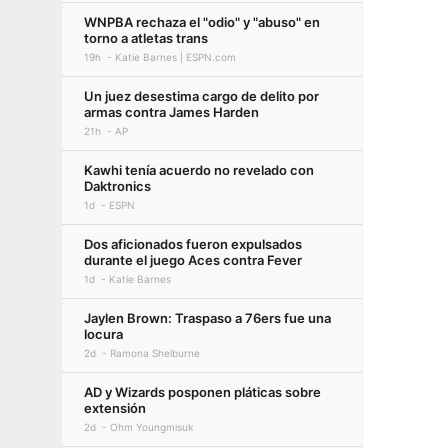
WNPBA rechaza el "odio" y "abuso" en
torno a atletas trans
19h
Katie Barnes | ESPN.com
Un juez desestima cargo de delito por
armas contra James Harden
21h
AP
Kawhi tenía acuerdo no revelado con
Daktronics
1d
ESPN
Dos aficionados fueron expulsados
durante el juego Aces contra Fever
1d
Katie Barnes
Jaylen Brown: Traspaso a 76ers fue una
locura
2d
Ramona Shelburne
AD y Wizards posponen pláticas sobre
extensión
2d
Ohm Youngmisuk