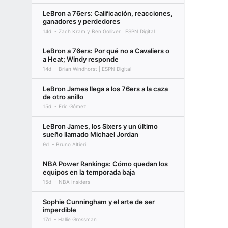
LeBron a 76ers: Calificación, reacciones,
ganadores y perdedores
14d
Zach Kram y Ben Golliver | ESPN Digital
LeBron a 76ers: Por qué no a Cavaliers o
a Heat; Windy responde
14d
Brian Windhorst | ESPN Digital
LeBron James llega a los 76ers a la caza
de otro anillo
15d
Eric Gómez
LeBron James, los Sixers y un último
sueño llamado Michael Jordan
9d
Bruno Altieri
NBA Power Rankings: Cómo quedan los
equipos en la temporada baja
15d
NBA Insiders
Sophie Cunningham y el arte de ser
imperdible
17d
Hallie Grossman