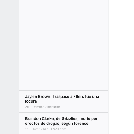
Jaylen Brown: Traspaso a 76ers fue una
locura
2d
Ramona Shelburne
Brandon Clarke, de Grizzlies, murió por
efectos de drogas, según forense
1h
Tom Schad | ESPN.com