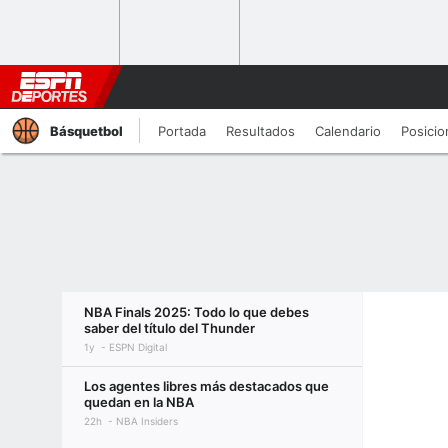
Básquetbol
Portada
Resultados
Calendario
Posicio
NBA Finals 2025: Todo lo que debes
saber del título del Thunder
1y
ESPN Digital
Los agentes libres más destacados que
quedan en la NBA
22h
NBA Insiders