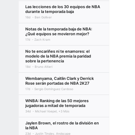
Las lecciones de los 30 equipos de NBA
durante la temporada baja
16d
Ben Golliver
Notas de la temporada baja de NBA:
¿Qué equipos se movieron mejor?
17d
Zach Kram
No te encariñes ni te enamores: el
modelo de la NBA premia la paridad
sobre la pertenencia
18d
Bruno Altieri
Wembanyama, Caitlin Clark y Derrick
Rose serán portadas de NBA 2K27
17d
Sergio Domínguez Cardoso
WNBA: Ranking de las 50 mejores
jugadoras a mitad de temporada
34d
Michael Voepel, +3 Más
Jaylen Brown, el rostro de la división en
la NBA
23d
Justin Tinsley, Andscape