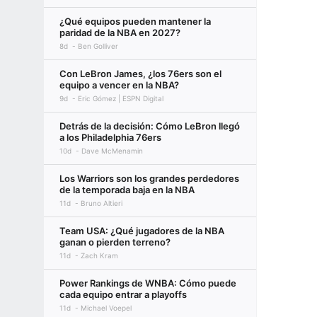
¿Qué equipos pueden mantener la
paridad de la NBA en 2027?
8d
Ben Golliver
Con LeBron James, ¿los 76ers son el
equipo a vencer en la NBA?
9d
Eric Gómez | ESPN Digital
Detrás de la decisión: Cómo LeBron llegó
a los Philadelphia 76ers
10d
Dave McMenamin
Los Warriors son los grandes perdedores
de la temporada baja en la NBA
11d
Bruno Altieri
Team USA: ¿Qué jugadores de la NBA
ganan o pierden terreno?
11d
Zach Kram
Power Rankings de WNBA: Cómo puede
cada equipo entrar a playoffs
11d
Michael Voepel