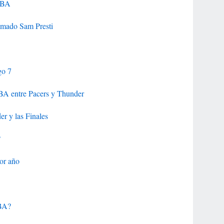
 NBA
amado Sam Presti
go 7
NBA entre Pacers y Thunder
er y las Finales
?
or año
NBA?